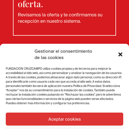
oferta.
Revisamos la oferta y te confirmamos su
recepción en nuestro sistema.
Gestionar el consentimiento
de las cookies
Difusión
a comunidad
.
FUNDACIÓN CRUZCAMPO utiliza cookies propias y de terceros para mejorar la
Compartimos tu vacante con
antiguos
accesibilidad al sitio web, así como personalizar y analizar la navegación de los usuarios.
A través de las cookies, podemos almacenar algún dato personal, como su dirección IP,
alumnos de nuestras formaciones.
para identificarle como usuario cada vez que acceda al sitio web. A estos datos
personales también les será de aplicación nuestra Política de Privacidad. Si selecciona
“Aceptar” nos da su consentimiento para la instalación de cookies. También puede
rechazar la instalación cookies pulsando en “Rechazar las cookies”, pero le advertimos
que ciertas funcionalidades o servicios de la página web pueden verse afectados.
Puedes obtener más información y configurar tus preferencias.
Recepción de
Aceptar cookies
candidatos.