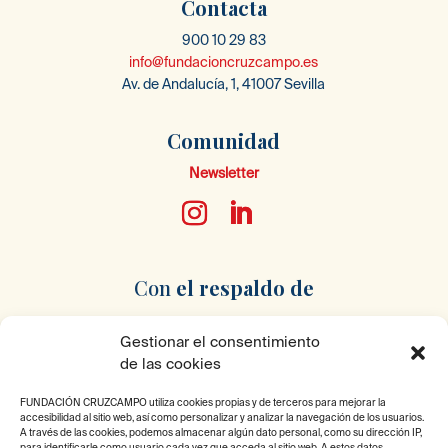
Contacta
900 10 29 83
info@fundacioncruzcampo.es
Av. de Andalucía, 1, 41007 Sevilla
Comunidad
Newsletter
Con
el respaldo
de
Gestionar el consentimiento
de las cookies
FUNDACIÓN CRUZCAMPO utiliza cookies propias y de terceros para mejorar la
accesibilidad al sitio web, así como personalizar y analizar la navegación de los usuarios.
A través de las cookies, podemos almacenar algún dato personal, como su dirección IP,
Pertenecemos
a
para identificarle como usuario cada vez que acceda al sitio web. A estos datos