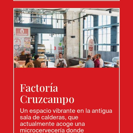
Factoría
Cruzcampo
Un espacio vibrante en la antigua
sala de calderas, que
actualmente acoge una
microcervecería donde