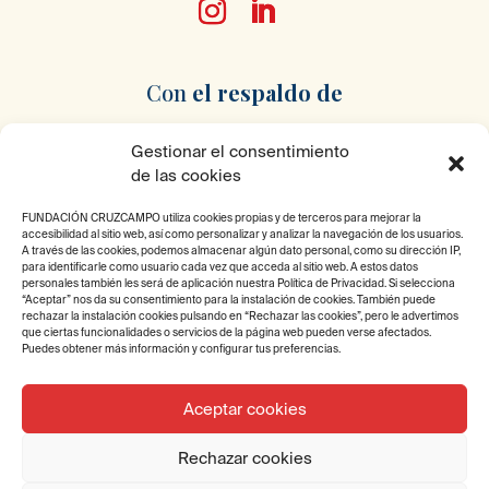
Con
el respaldo
de
Gestionar el consentimiento
de las cookies
FUNDACIÓN CRUZCAMPO utiliza cookies propias y de terceros para mejorar la
accesibilidad al sitio web, así como personalizar y analizar la navegación de los usuarios.
Pertenecemos
a
A través de las cookies, podemos almacenar algún dato personal, como su dirección IP,
para identificarle como usuario cada vez que acceda al sitio web. A estos datos
personales también les será de aplicación nuestra Política de Privacidad. Si selecciona
“Aceptar” nos da su consentimiento para la instalación de cookies. También puede
rechazar la instalación cookies pulsando en “Rechazar las cookies”, pero le advertimos
que ciertas funcionalidades o servicios de la página web pueden verse afectados.
Puedes obtener más información y configurar tus preferencias.
Aceptar cookies
2025 © Fundación Cruzcampo. Todos los derechos
Rechazar cookies
reservados.