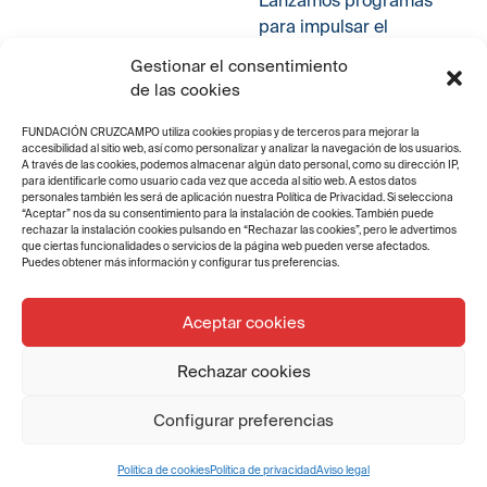
para impulsar el
empleo de los jóvenes
Gestionar el consentimiento
andaluces, apoyando
de las cookies
proyectos de
emprendimiento en
FUNDACIÓN CRUZCAMPO utiliza cookies propias y de terceros para mejorar la
accesibilidad al sitio web, así como personalizar y analizar la navegación de los usuarios.
sus fases más iniciales
A través de las cookies, podemos almacenar algún dato personal, como su dirección IP,
con RED INNprende y
para identificarle como usuario cada vez que acceda al sitio web. A estos datos
personales también les será de aplicación nuestra Política de Privacidad. Si selecciona
dinamizando el
“Aceptar” nos da su consentimiento para la instalación de cookies. También puede
rechazar la instalación cookies pulsando en “Rechazar las cookies”, pero le advertimos
acceso al mercado
que ciertas funcionalidades o servicios de la página web pueden verse afectados.
laboral de
Puedes obtener más información y configurar tus preferencias.
universitarios
con Talentage.
Aceptar cookies
Rechazar cookies
2019
Configurar preferencias
Construimos
Política de cookies
Política de privacidad
Aviso legal