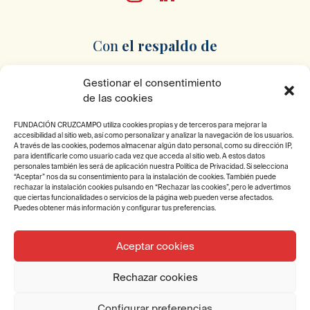
Con
el respaldo
de
Gestionar el consentimiento
de las cookies
FUNDACIÓN CRUZCAMPO utiliza cookies propias y de terceros para mejorar la
accesibilidad al sitio web, así como personalizar y analizar la navegación de los usuarios.
Pertenecemos
a
A través de las cookies, podemos almacenar algún dato personal, como su dirección IP,
para identificarle como usuario cada vez que acceda al sitio web. A estos datos
personales también les será de aplicación nuestra Política de Privacidad. Si selecciona
“Aceptar” nos da su consentimiento para la instalación de cookies. También puede
rechazar la instalación cookies pulsando en “Rechazar las cookies”, pero le advertimos
que ciertas funcionalidades o servicios de la página web pueden verse afectados.
Puedes obtener más información y configurar tus preferencias.
Aceptar cookies
2025 © Fundación Cruzcampo. Todos los derechos
Rechazar cookies
reservados.
Diseño y desarrollo por Fundación Ayesa.
Configurar preferencias