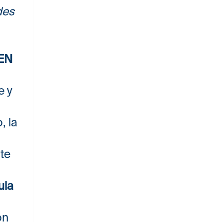
des
KEN
e y
, la
te
ula
on