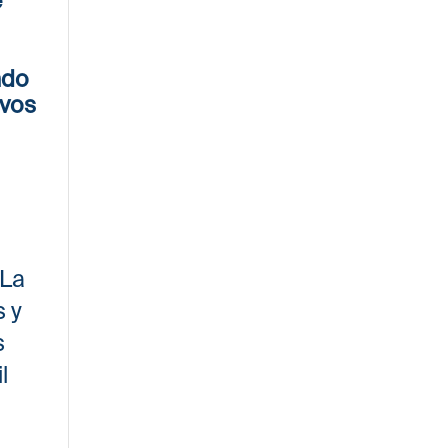
ndo
evos
La
s y
s
l