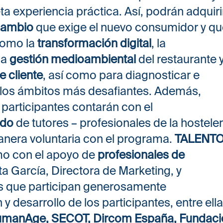
a experiencia práctica. Así, podrán adquiri
 cambio
que exige el nuevo consumidor y q
como la
transformación digital
, la
la
gestión medioambiental
del restaurante y
e cliente
, así como para diagnosticar e
 los ámbitos más desafiantes. Además,
 participantes contarán con el
ado
de tutores – profesionales de la hosteler
anera voluntaria con el programa.
TALENT
o con el apoyo de
profesionales de
 García, Directora de Marketing, y
s que participan generosamente
y desarrollo de los participantes, entre ell
HumanAge, SECOT, Dircom España, Fundaci