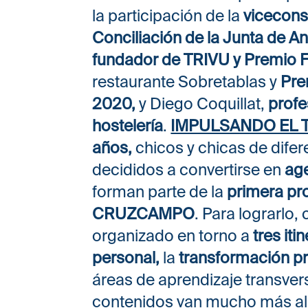
la participación de la
viceconse
Conciliación de la Junta de A
fundador de TRIVU y Premi
restaurante Sobretablas y
Pre
2020,
y Diego Coquillat,
profe
hostelería
.
IMPULSANDO EL 
años,
chicos y chicas de dife
decididos a convertirse en
age
forman parte de la
primera p
CRUZCAMPO
. Para lograrlo
organizado en torno a
tres iti
personal,
la
transformación pr
áreas de aprendizaje transver
contenidos van mucho más allá 