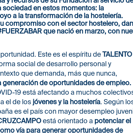
a sociedad en estos momentos: la
poyo a la transformación de la hostelería.
su compromiso con el sector hostelero, da
 #FUERZABAR que nació en marzo, con nu
rtunidad. Este es el espíritu de
TALENTO
forma social de desarrollo personal y
contexto que demanda, más que nunca,
 la generación de oportunidades de empleo.
OVID-19 está afectando a muchos colectivo
a el de los
jóvenes y la hostelería
. Según lo
paña es el país con mayor desempleo juveni
 CRUZCAMPO
está orientado a
potenciar el
 como vía para generar oportunidades de