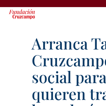
Arranca T
Cruzcampo
social par
quieren tr