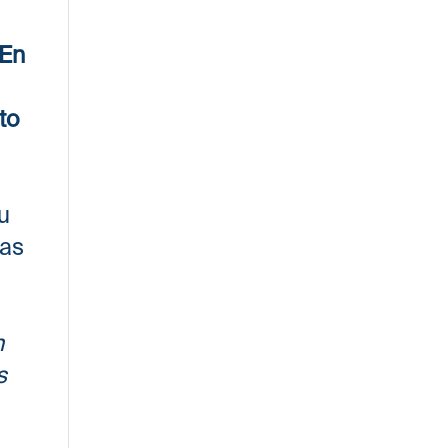
En
to
u
cas
l
n
s