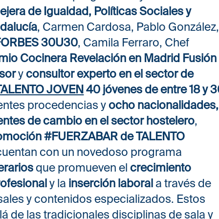
jera de Igualdad, Políticas Sociales y
ndalucía
, Carmen Cardosa, Pablo González
o FORBES 30U30
, Camila Ferraro, Chef
mio Cocinera Revelación en Madrid Fusión
sor
y
consultor experto en el sector de
TALENTO JOVEN
40 jóvenes de entre 18 y 
rentes procedencias y
ocho nacionalidades,
ntes de cambio en el sector hostelero
,
romoción #FUERZABAR de TALENTO
, cuentan con un novedoso programa
nerarios
que promueven el
crecimiento
ofesional
y la
inserción laboral
a través de
sales y contenidos especializados. Estos
de las tradicionales disciplinas de sala y