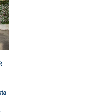
R
sta
e