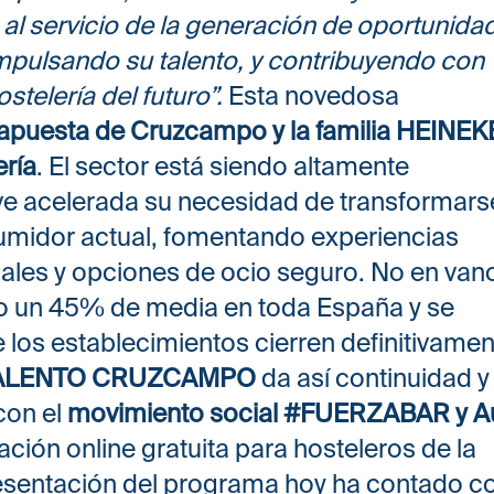
 al servicio de la generación de oportunida
mpulsando su talento, y contribuyendo con
stelería del futuro”.
Esta novedosa
apuesta de Cruzcampo y la familia HEINE
ería
. El sector está siendo altamente
ve acelerada su necesidad de transformars
umidor actual, fomentando experiencias
les y opciones de ocio seguro. No en vano
ído un 45% de media en toda España y se
los establecimientos cierren definitivamen
ALENTO CRUZCAMPO
da así continuidad y
con el
movimiento social #FUERZABAR y A
ación online gratuita para hosteleros de la
sentación del programa hoy ha contado c