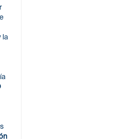
r
ue
 la
ía
O
as
ón