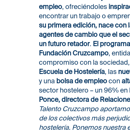
empleo
, ofreciéndoles
inspir
encontrar un trabajo o empre
su primera edición, nace con 
agentes de cambio que el sect
un futuro retador
.
El programa
Fundación Cruzcampo
, entid
compromiso con la sociedad, y
Escuela de Hostelería
, las
nue
y una
bolsa de empleo
con
al
sector hostelero – un 96% en 
Ponce, directora de Relacio
Talento Cruzcampo aportamos
de los colectivos más perjudica
hostelería. Ponemos nuestra e