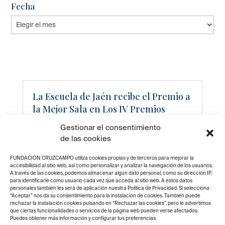
Fecha
Fecha
La Escuela de Jaén recibe el Premio a
la Mejor Sala en Los IV Premios
Amigos del Santo Reino
Gestionar el consentimiento
30 enero 2017
|
Curso de
de las cookies
Técnico en Establecimientos
de Restauración
,
Destacados
,
FUNDACIÓN CRUZCAMPO utiliza cookies propias y de terceros para mejorar la
Escuela de Hostelería
accesibilidad al sitio web, así como personalizar y analizar la navegación de los usuarios.
A través de las cookies, podemos almacenar algún dato personal, como su dirección IP,
Fundación Cruzcampo
,
para identificarle como usuario cada vez que acceda al sitio web. A estos datos
Escuela Hostelería Jaén
,
personales también les será de aplicación nuestra Política de Privacidad. Si selecciona
“Aceptar” nos da su consentimiento para la instalación de cookies. También puede
Noticias
rechazar la instalación cookies pulsando en “Rechazar las cookies”, pero le advertimos
que ciertas funcionalidades o servicios de la página web pueden verse afectados.
Puedes obtener más información y configurar tus preferencias.