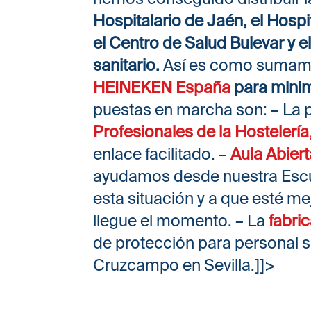
Hospitalario de Jaén, el Hosp
el Centro de Salud Bulevar y e
sanitario.
Así es como sumamos
HEINEKEN España
para minim
puestas en marcha son: – La p
Profesionales de la Hostelería
enlace facilitado. –
Aula Abiert
ayudamos desde nuestra Escue
esta situación y a que esté m
llegue el momento. – La
fabri
de protección para personal s
Cruzcampo en Sevilla.]]>