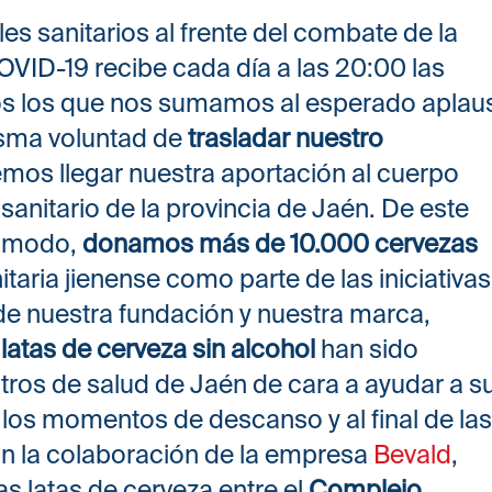
les sanitarios al frente del combate de la
OVID-19 recibe cada día a las 20:00 las
os los que nos sumamos al esperado aplau
isma voluntad de
trasladar nuestro
emos llegar nuestra aportación al cuerpo
sanitario de la provincia de Jaén.
De este
modo,
donamos más de 10.000 cervezas
taria jienense como parte de las iniciativa
de nuestra fundación y nuestra marca,
 latas de cerveza sin alcohol
han sido
ntros de salud de Jaén de cara a ayudar a s
 los momentos de descanso y al final de la
on la colaboración de la empresa
Bevald
,
s latas de cerveza entre el
Complejo