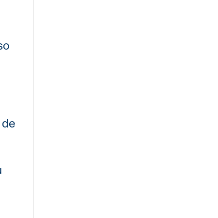
so
s de
u
s