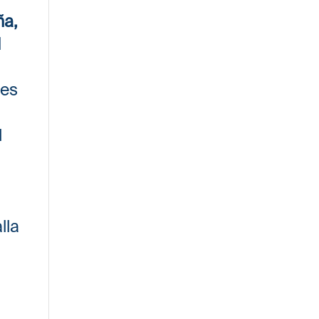
ña,
l
nes
l
lla