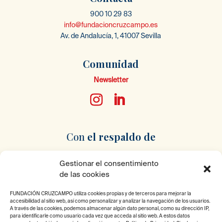
900 10 29 83
info@fundacioncruzcampo.es
Av. de Andalucía, 1, 41007 Sevilla
Comunidad
Newsletter
Con
el respaldo
de
Gestionar el consentimiento
de las cookies
FUNDACIÓN CRUZCAMPO utiliza cookies propias y de terceros para mejorar la
accesibilidad al sitio web, así como personalizar y analizar la navegación de los usuarios.
Pertenecemos
a
A través de las cookies, podemos almacenar algún dato personal, como su dirección IP,
para identificarle como usuario cada vez que acceda al sitio web. A estos datos