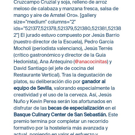
Cruzcampo Cruzial y soja, relleno de arroz
meloso de calabaza y manzana fresca, salsa de
mango y aire de Amstel Oro». [gallery
size="medium" columns="2"
ids="521377,521378,521379,521380,521381,52138
2"] El jurado estuvo compuesto por Jesús Barrio
(nuestro director de la Escuela), Pedro García
Mocholí (periodista valenciano), Jesús Terrés
(crítico gastronómico y director de la Guía
Hedonista), Ana Antequino (
@anacocinitas
) y
David Santiago (el jefe de cocina del
Restaurante Vertical). Tras la degustación de
platos, su deliberación dio por
ganador al
equipo de Sevilla
, valorando especialmente la
creatividad y el uso de la cerveza. Así, Jesús
Nuño y Kevin Perea serán los afortunados en
disfrutar de las
becas de especialización
en el
Basque Culinary Center de San Sebastián.
Este
premio termina por completar un recorrido
formativo por la hostelería más avanzada y
actual, poniendo en valor el esfuerzo y