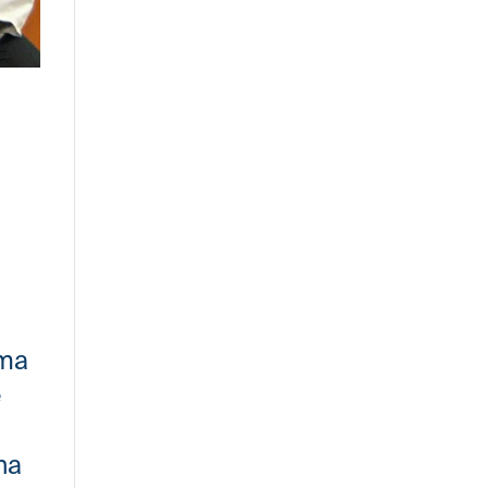
oma
e
na