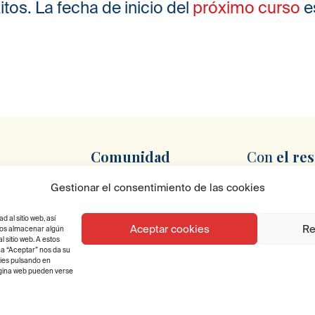
itos. La fecha de inicio del
próximo curso
e
Comunidad
Con
el re
Newsletter
Gestionar el consentimiento de las cookies
oncruzcampo.es
al sitio web, así
a, 1, 41007
Aceptar cookies
Re
emos almacenar algún
 sitio web. A estos
na “Aceptar” nos da su
kies pulsando en
página web pueden verse
s reservados.
Aviso legal
Pol