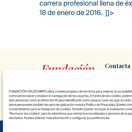
carrera profesional llena de éx
18 de enero de 2016. ]]>
Contacta
900 10 29 83
info@fundaci
FUNDACIÓN CRUZCAMPO utiliza cookies propias y de terceros para mejorar la accesibilidad 
Av. de Andalucí
como personalizar y analizar la navegación de los usuarios. A través de las cookies, pod
dato personal, como su dirección IP, para identificarle como usuario cada vez que acceda al
Sevilla
datos personales también les será de aplicación nuestra Política de Privacidad. Si seleccio
consentimiento para la instalación de cookies. También puede rechazar la instalación coo
“Rechazar las cookies”, pero le advertimos que ciertas funcionalidades o servicios de la 
afectados. Puedes obtener más información y configurar tus preferencias.
2025 © Fundación Cruzcampo. Todos los derecho