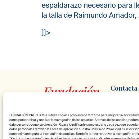
espaldarazo necesario para ll
la talla de Raimundo Amador, 
]]>
Contacta
900 10 29 83
info@fundaci
FUNDACIÓN CRUZCAMPO utiliza cookies propias y de terceros para mejorar la accesibilidad 
Av. de Andalucí
como personalizar y analizar la navegación de los usuarios. A través de las cookies, pod
dato personal, como su dirección IP, para identificarle como usuario cada vez que acceda al
Sevilla
datos personales también les será de aplicación nuestra Política de Privacidad. Si seleccio
consentimiento para la instalación de cookies. También puede rechazar la instalación coo
“Rechazar las cookies”, pero le advertimos que ciertas funcionalidades o servicios de la 