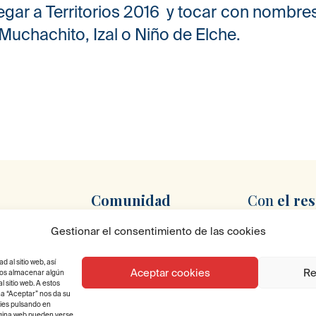
egar a Territorios 2016 y tocar con nombre
Muchachito, Izal o Niño de Elche.
Comunidad
Con
el re
Newsletter
Gestionar el consentimiento de las cookies
oncruzcampo.es
al sitio web, así
a, 1, 41007
Aceptar cookies
Re
emos almacenar algún
 sitio web. A estos
na “Aceptar” nos da su
kies pulsando en
página web pueden verse