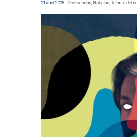
21 abril 2016
|
Destacados
,
Noticias
,
Talento del s