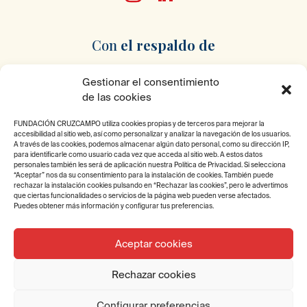
Con
el respaldo
de
Gestionar el consentimiento
de las cookies
FUNDACIÓN CRUZCAMPO utiliza cookies propias y de terceros para mejorar la
accesibilidad al sitio web, así como personalizar y analizar la navegación de los usuarios.
A través de las cookies, podemos almacenar algún dato personal, como su dirección IP,
Pertenecemos
a
para identificarle como usuario cada vez que acceda al sitio web. A estos datos
personales también les será de aplicación nuestra Política de Privacidad. Si selecciona
“Aceptar” nos da su consentimiento para la instalación de cookies. También puede
rechazar la instalación cookies pulsando en “Rechazar las cookies”, pero le advertimos
que ciertas funcionalidades o servicios de la página web pueden verse afectados.
Puedes obtener más información y configurar tus preferencias.
Aceptar cookies
2025 © Fundación Cruzcampo. Todos los derechos
Rechazar cookies
reservados.
Diseño y desarrollo por Fundación Ayesa.
Configurar preferencias