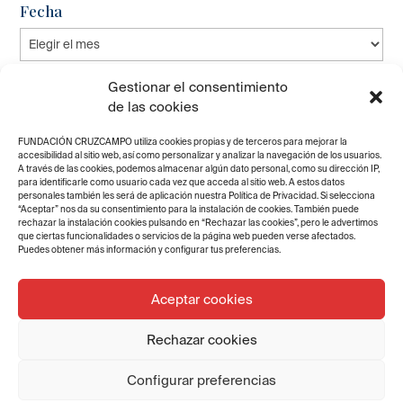
Fecha
Fecha
Gestionar el consentimiento
de las cookies
FUNDACIÓN CRUZCAMPO utiliza cookies propias y de terceros para mejorar la
accesibilidad al sitio web, así como personalizar y analizar la navegación de los usuarios.
Wofest, iniciativa apoyada por
A través de las cookies, podemos almacenar algún dato personal, como su dirección IP,
para identificarle como usuario cada vez que acceda al sitio web. A estos datos
Cultura Viva, celebra su IV edición
personales también les será de aplicación nuestra Política de Privacidad. Si selecciona
“Aceptar” nos da su consentimiento para la instalación de cookies. También puede
5 marzo 2019
|
Cultura Viva
,
rechazar la instalación cookies pulsando en “Rechazar las cookies”, pero le advertimos
Destacados
,
Noticias
que ciertas funcionalidades o servicios de la página web pueden verse afectados.
Puedes obtener más información y configurar tus preferencias.
Aceptar cookies
Rechazar cookies
Configurar preferencias