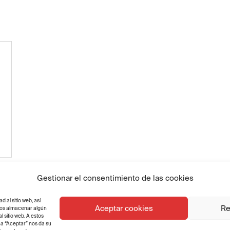
Gestionar el consentimiento de las cookies
al sitio web, así
Aceptar cookies
Re
emos almacenar algún
 sitio web. A estos
na “Aceptar” nos da su