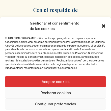
Con
el respaldo
de
Gestionar el consentimiento
de las cookies
FUNDACIÓN CRUZCAMPO utiliza cookies propias y de terceros para mejorar la
accesibilidad al sitio web, así como personalizar y analizar la navegación de los usuarios.
Pertenecemos
a
A través de las cookies, podemos almacenar algún dato personal, como su dirección IP,
para identificarle como usuario cada vez que acceda al sitio web. A estos datos
personales también les será de aplicación nuestra Política de Privacidad. Si selecciona
“Aceptar” nos da su consentimiento para la instalación de cookies. También puede
rechazar la instalación cookies pulsando en “Rechazar las cookies”, pero le advertimos
que ciertas funcionalidades o servicios de la página web pueden verse afectados.
Puedes obtener más información y configurar tus preferencias.
Aceptar cookies
2025 © Fundación Cruzcampo. Todos los derechos
Rechazar cookies
reservados.
Diseño y desarrollo por Fundación Ayesa.
Configurar preferencias
Aviso legal