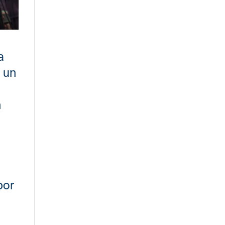
a
 un
n
por