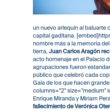
un nuevo arlequín al baluarte 
capital gaditana. [embed]htt
nombre más a la memoria del
tierra,
Juan Carlos Aragón reci
acto homenaje en el Palacio d
agrupaciones fueron estandar
público que celebró cada copl
Gala de los que hacen grande e
columns="2" size="medium" i
Enrique Miranda y Miriam Per
fallecimiento de Verónica Ote