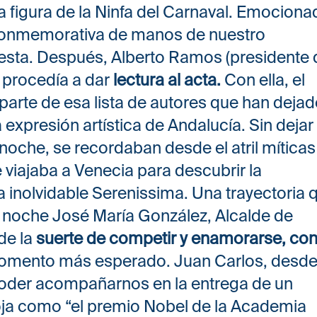
la figura de la Ninfa del Carnaval. Emociona
conmemorativa de manos de nuestro
esta. Después, Alberto Ramos (presidente 
) procedía a dar
lectura al acta.
Con ella, el
arte de esa lista de autores que han deja
expresión artística de Andalucía. Sin dejar
noche, se recordaban desde el atril míticas
 viajaba a Venecia para descubrir la
a inolvidable Serenissima. Una trayectoria 
 la noche José María González, Alcalde de
de la
suerte de competir y enamorarse, con
 momento más esperado. Juan Carlos, desde
 poder acompañarnos en la entrega de un
oja como “el premio Nobel de la Academia