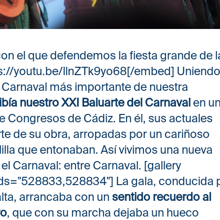
con el que defendemos la fiesta grande de l
ps://youtu.be/llnZTk9yo68[/embed] Uniendo
 Carnaval más importante de nuestra
bía nuestro XXI Baluarte del Carnaval
en u
e Congresos de Cádiz. En él, sus actuales
te de su obra, arropadas por un cariñoso
illa que entonaban. Así vivimos una nueva
l Carnaval: entre Carnaval. [gallery
ds="528833,528834"] La gala, conducida 
alta, arrancaba con un
sentido recuerdo al
ro
, que con su marcha dejaba un hueco