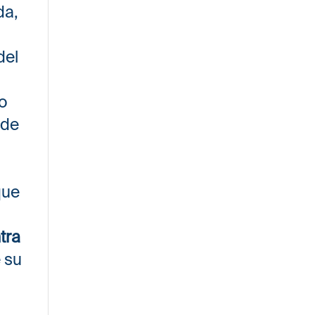
da,
del
do
 de
que
tra
 su