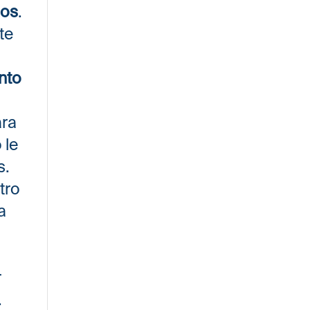
dos
.
te
nto
ara
 le
s.
tro
a
r
.