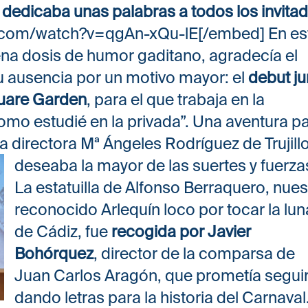
,
dedicaba unas palabras a todos los invita
.com/watch?v=qgAn-xQu-lE[/embed] En es
na dosis de humor gaditano, agradecía el
 ausencia por un motivo mayor: el
debut ju
quare Garden
, para el que trabaja en la
omo estudié en la privada”. Una aventura p
a directora Mª Ángeles Rodríguez de Trujillo
deseaba la mayor de las suertes y fuerza
La estatuilla de Alfonso Berraquero, nues
reconocido Arlequín loco por tocar la lun
de Cádiz, fue
recogida por Javier
Bohórquez
, director de la comparsa de
Juan Carlos Aragón, que prometía segui
dando letras para la historia del Carnaval