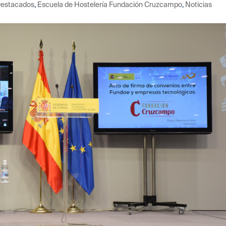
estacados
,
Escuela de Hostelería Fundación Cruzcampo
,
Noticias