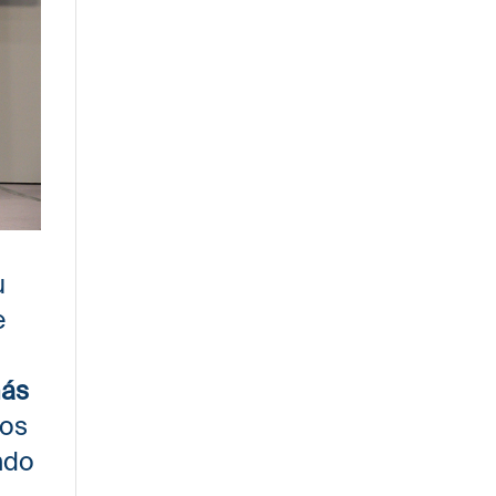
u
e
ás
sos
ndo