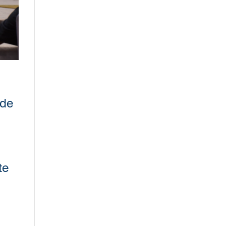
 de
te