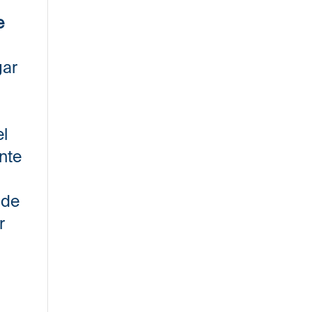
e
gar
el
ente
 de
r