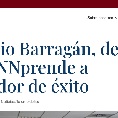
Sobre nosotros
io Barragán, d
NNprende a
or de éxito
,
Noticias
,
Talento del sur