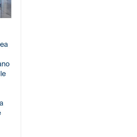
dea
tano
le
ma
e