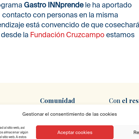
rograma
Gastro INNprende
le ha aportado
y contacto con personas en la misma
aprendizaje está convencido de que cosechar
 desde la
Fundación Cruzcampo
estamos
Comunidad
Con
el re
Newsletter
Gestionar el consentimiento de las cookies
oncruzcampo.es
al sitio web, así
a, 1, 41007
Aceptar cookies
Re
emos almacenar algún
 sitio web. A estos