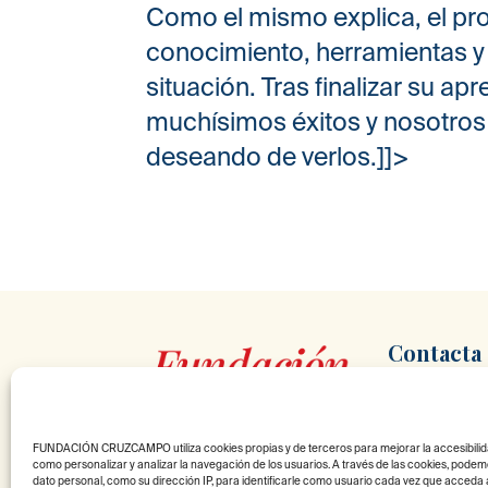
Como el mismo explica, el p
conocimiento, herramientas 
situación. Tras finalizar su 
muchísimos éxitos y nosotros
deseando de verlos.]]>
Contacta
900 10 29 83
info@fundaci
FUNDACIÓN CRUZCAMPO utiliza cookies propias y de terceros para mejorar la accesibilidad 
Av. de Andalucí
como personalizar y analizar la navegación de los usuarios. A través de las cookies, pod
dato personal, como su dirección IP, para identificarle como usuario cada vez que acceda al