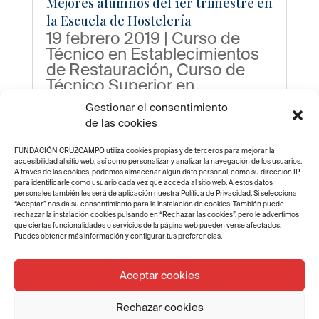
Mejores alumnos del 1er trimestre en
la Escuela de Hostelería
19 febrero 2019
|
Curso de
Técnico en Establecimientos
de Restauración
,
Curso de
Técnico Superior en
Establecimientos de
Gestionar el consentimiento
Restauración
,
Destacados
,
de las cookies
Escuela de Hostelería
Fundación Cruzcampo
,
FUNDACIÓN CRUZCAMPO utiliza cookies propias y de terceros para mejorar la
Escuela Hostelería Jaén
,
accesibilidad al sitio web, así como personalizar y analizar la navegación de los usuarios.
A través de las cookies, podemos almacenar algún dato personal, como su dirección IP,
Escuela Hostelería Sevilla
,
para identificarle como usuario cada vez que acceda al sitio web. A estos datos
Escuela Hostelería Valencia
,
personales también les será de aplicación nuestra Política de Privacidad. Si selecciona
“Aceptar” nos da su consentimiento para la instalación de cookies. También puede
Noticias
rechazar la instalación cookies pulsando en “Rechazar las cookies”, pero le advertimos
que ciertas funcionalidades o servicios de la página web pueden verse afectados.
Puedes obtener más información y configurar tus preferencias.
Página 1 de 3
1
2
3
»
Aceptar cookies
Rechazar cookies