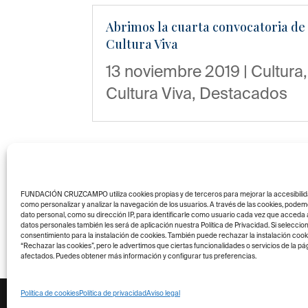
Abrimos la cuarta convocatoria de
Cultura Viva
13 noviembre 2019
|
Cultura
,
Cultura Viva
,
Destacados
FUNDACIÓN CRUZCAMPO utiliza cookies propias y de terceros para mejorar la accesibilidad 
como personalizar y analizar la navegación de los usuarios. A través de las cookies, pod
Página 5 de 19
« Primera
«
dato personal, como su dirección IP, para identificarle como usuario cada vez que acceda al
datos personales también les será de aplicación nuestra Política de Privacidad. Si seleccio
consentimiento para la instalación de cookies. También puede rechazar la instalación coo
“Rechazar las cookies”, pero le advertimos que ciertas funcionalidades o servicios de la 
afectados. Puedes obtener más información y configurar tus preferencias.
Política de cookies
Política de privacidad
Aviso legal
© Copyright 2023 - Fundaci