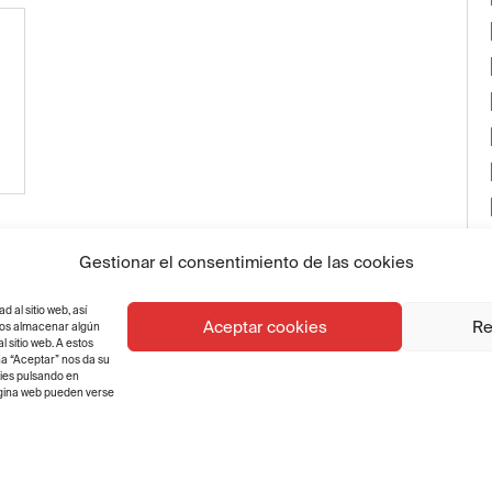
Gestionar el consentimiento de las cookies
al sitio web, así
Aceptar cookies
Re
emos almacenar algún
...
3
4
5
6
7
...
10
...
»
Última »
 sitio web. A estos
na “Aceptar” nos da su
kies pulsando en
página web pueden verse
ón Cruzcampo